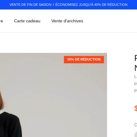
VENTE DE FIN DE SAISON ⚡️ ÉCONOMISEZ JUSQU'À 40% DE RÉDUCTION
re
Carte cadeau
Vente d'archives
30% DE RÉDUCTION
L
p
p
C