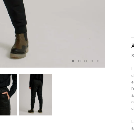
À
S
L
c
e
l
a
c
c
L
a