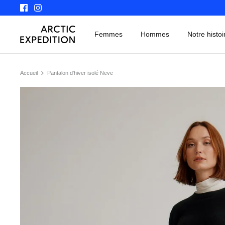
Skip
to
content
Femmes
Hommes
Notre histoi
Accueil
Pantalon d'hiver isolé Neve