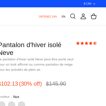
Monna
$ CAD
OBTENEZ 10%
EN
Pantalon d'hiver isolé
Neve
e pantalon d'hiver isolé Neve peut être porté seul
our un look affirmé ou comme pantalon de neige
our les activités de plein air.
$102.13
(30% off)
$145.90
ouleur
-
Noir