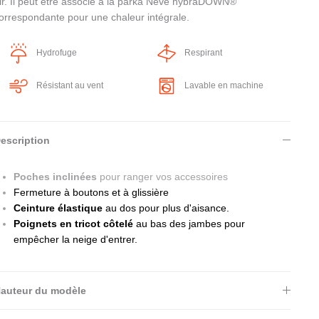
ir. Il peut être associé à la parka Neve hybraDOWN®
orrespondante pour une chaleur intégrale.
Hydrofuge
Respirant
Résistant au vent
Lavable en machine
escription
Poches inclinées
pour ranger vos accessoires
Fermeture à boutons et à glissière
Ceinture élastique
au dos pour plus d'aisance.
Poignets en tricot côtelé
au bas des jambes pour
empêcher la neige d'entrer.
auteur du modèle