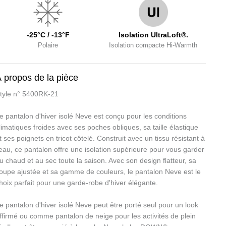
-25°C / -13°F
Isolation UltraLoft®.
Polaire
Isolation compacte Hi-Warmth
 propos de la pièce
tyle n° 5400RK-21
e pantalon d'hiver isolé Neve est conçu pour les conditions
limatiques froides avec ses poches obliques, sa taille élastique
t ses poignets en tricot côtelé. Construit avec un tissu résistant à
'eau, ce pantalon offre une isolation supérieure pour vous garder
u chaud et au sec toute la saison. Avec son design flatteur, sa
oupe ajustée et sa gamme de couleurs, le pantalon Neve est le
hoix parfait pour une garde-robe d'hiver élégante.
e pantalon d'hiver isolé Neve peut être porté seul pour un look
ffirmé ou comme pantalon de neige pour les activités de plein