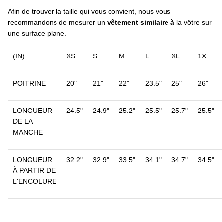
Afin de trouver la taille qui vous convient, nous vous
recommandons de mesurer un
vêtement similaire à
la vôtre sur
une surface plane.
(IN)
XS
S
M
L
XL
1X
POITRINE
20"
21"
22"
23.5"
25"
26"
LONGUEUR
24.5"
24.9"
25.2"
25.5"
25.7"
25.5"
DE LA
MANCHE
LONGUEUR
32.2"
32.9"
33.5"
34.1"
34.7"
34.5"
À PARTIR DE
L'ENCOLURE