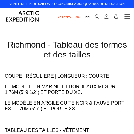
Skip
VENTE DE FIN DE SAISON ⚡️ ÉCONOMISEZ JUSQU'À 40% DE RÉDUCTION
to
content
OBTENEZ 10%
EN
Vêtements d'extérieur
Manteaux d'hiver HybraDOWN™
Richmond - Tableau des formes
et des tailles
Parkas
Puffers
COUPE : RÉGULIÈRE | LONGUEUR : COURTE
Imperméables
LE MODÈLE EN MARINE ET BORDEAUX MESURE
1.76M (5' 9 1/2") ET PORTE DU XS.
Vestes légères et isolées
LE MODÈLE EN ARGILE CUITE NOIR & FAUVE PORT
EST 1.70M (5' 7") ET PORTE XS
Pantalon de neige
TABLEAU DES TAILLES - VÊTEMENT
Vente