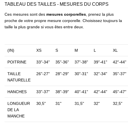
TABLEAU DES TAILLES - MESURES DU CORPS
Ces mesures sont des
mesures corporelles
, prenez la plus
proche de votre propre mesure corporelle. Choisissez toujours la
taille la plus grande si vous êtes entre deux.
(IN)
XS
S
M
L
XL
POITRINE
33"-34"
35"-36"
37"-38"
39"-41"
42"-44"
TAILLE
26"-27"
28"-29"
30"-31"
32"-34"
35"-37"
NATURELLE
HANCHES
33"-37"
38"-39"
40"-41"
42"-44"
45"-47"
LONGUEUR
30,5"
31"
31,5"
32"
32,5"
DE LA
MANCHE